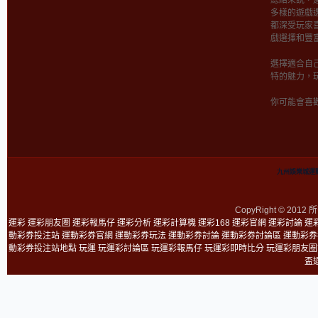
總結來說，
多樣的遊戲
都深受玩家
戲選擇和豐
選擇適合自
特的魅力，
你可能會喜
九州娛樂城運
CopyRight © 
運彩
運彩朋友圈
運彩報馬仔
運彩分析
運彩計算機
運彩168
運彩官網
運彩討論
運彩
動彩券投注站
運動彩券官網
運動彩券玩法
運動彩券討論
運動彩券討論區
運動彩券
動彩券投注站地點
玩運
玩運彩討論區
玩運彩報馬仔
玩運彩即時比分
玩運彩朋友圈
盃