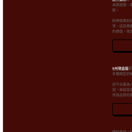
桌面遊戲、
驗。
財神娛樂的
等。這些獎
的價值，增
是
9州現金版
多種類型的
該平台最為
說，無疑是
供高品質的