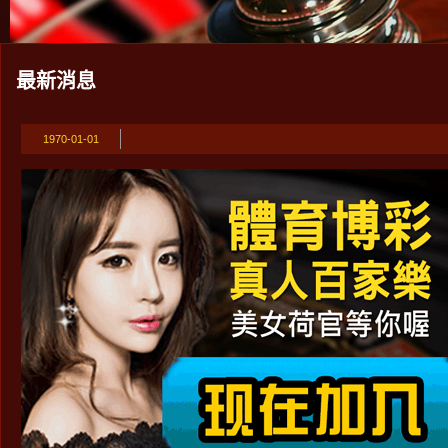
最新消息
1970-01-01