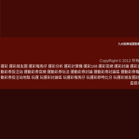
九州娛樂城運動
CopyRight © 2
運彩
運彩朋友圈
運彩報馬仔
運彩分析
運彩計算機
運彩168
運彩官網
運彩討論
運彩1
動彩券投注站
運動彩券官網
運動彩券玩法
運動彩券討論
運動彩券討論區
運動彩券
動彩券投注站地點
玩運
玩運彩討論區
玩運彩報馬仔
玩運彩即時比分
玩運彩朋友圈
盃返