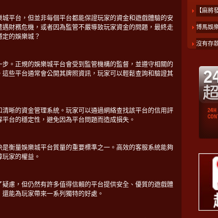
【麻將發
樂城平台，但並非每個平台都能保證玩家的資金和遊戲體驗的安
遭遇財務危機，或者因為監管不嚴導致玩家資金的問題，最終走
博馬娛樂
穩定的娛樂城？
沒有存
一步。正規的娛樂城平台會受到監管機構的監督，並遵守相關的
。這些平台通常會公開其牌照資訊，玩家可以輕鬆查詢和驗證其
和清晰的資金管理系統。玩家可以通過網絡查找該平台的信用評
解平台的穩定性，避免因為平台問題而造成損失。
決是衡量娛樂城平台質量的重要標準之一。高效的客服系統能夠
障玩家的權益。
了疑慮，但仍然有許多值得信賴的平台提供安全、優質的遊戲體
，還能為玩家帶來一系列獨特的好處。