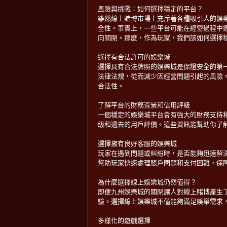
風險與挑戰：如何選擇穩定的平台？
雖然線上賭博市場上充斥著各種吸引人的娛
全性。事實上，一些平台可能在經營過程中
向關閉。那麼，作為玩家，我們該如何選擇
選擇有合法許可的娛樂城
選擇具有合法牌照的娛樂城是保證安全的第
法律法規，從而減少因經營問題引起的風險
合法性。
了解平台的財務背景和信用評級
一個穩定的娛樂城平台會有強大的財務支持
級和過去的用戶評價。這些資訊能幫助你了
選擇擁有良好客服的娛樂城
玩家在遇到問題或糾紛時，是否能夠迅速解
幫助玩家快速處理賬戶問題和支付困難，保
為什麼選擇線上娛樂城仍然值得？
即便九州娛樂城的關閉讓人對線上賭博產生
驗。選擇線上娛樂城不僅能夠滿足娛樂需求
多樣化的遊戲選擇