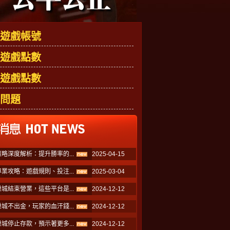
遊戲帳號
遊戲點數
遊戲點數
問題
略深度解析：提升勝率的...
2025-04-15
業攻略：遊戲規則、投注...
2025-03-04
城結束營業，這些平台是...
2024-12-12
城不出金，玩家的血汗錢...
2024-12-12
城停止存款，預示著更多...
2024-12-12