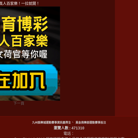
U真人百家樂！一拉就開！
下一頁
、
九州娛樂城運動賽事資訊最齊全
黃金俱樂部運動賽事投注
瀏覽人數 : 471310
電話：