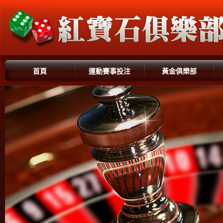
首頁
運動賽事投注
黃金俱樂部