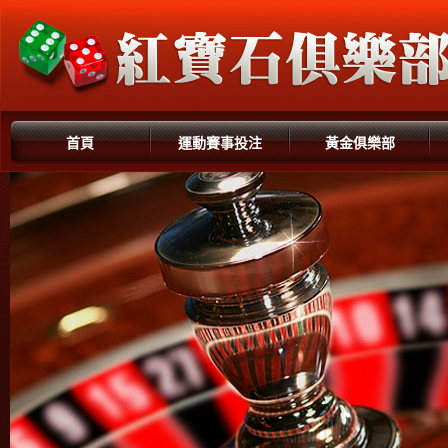
首頁
運動賽事投注
黃金俱樂部