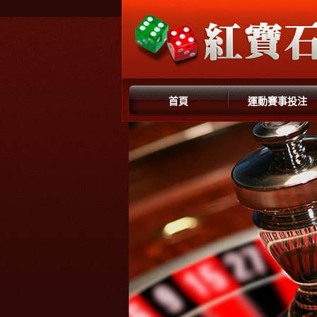
首頁
運動賽事投注