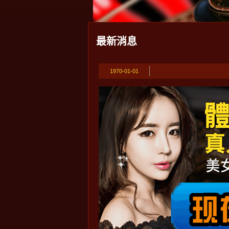
最新消息
1970-01-01