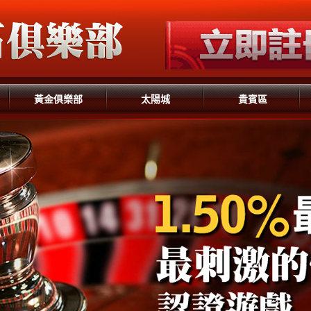
黃金俱樂部
太陽城
貴賓區