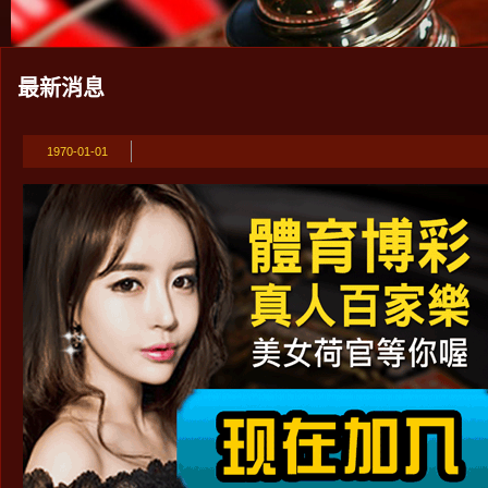
最新消息
1970-01-01