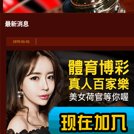
最新消息
1970-01-01