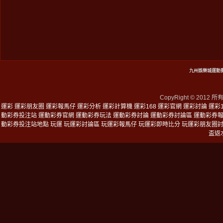
九州娛樂城運動
CopyRight © 2
運彩
運彩朋友圈
運彩報馬仔
運彩分析
運彩計算機
運彩168
運彩官網
運彩討論
運彩1
動彩券投注站
運動彩券官網
運動彩券玩法
運動彩券討論
運動彩券討論區
運動彩券
動彩券投注站地點
玩運
玩運彩討論區
玩運彩報馬仔
玩運彩即時比分
玩運彩朋友圈
盃返