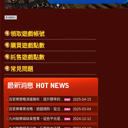
領取遊戲帳號
購買遊戲點數
託售遊戲點數
常見問題
百家樂策略深度解析：提升勝率的...
2025-04-15
百家樂專業攻略：遊戲規則、投注...
2025-03-04
九州娛樂城結束營業，這些平台是...
2024-12-12