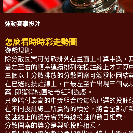
運動賽事投注
怎麼看時時彩走勢圖
遊戲規則:
除分散圖案可分散排列在畫面上計算中獎，
最左至右的順序連續排列在投註線上才可算
三個以上分散排放的分散圖案可觸發桃園結
在已選的投註線上，由最左至右出現三個或
案, 即獲得桃園結義紅利遊戲。
只會賠付最高的中獎組合於每條已選的投註
在不同投註線上所贏得的積分，將會全部加
投註線上的獎分會與每線投註的數目相乘。
分散圖案的獎分是與總投註相乘。