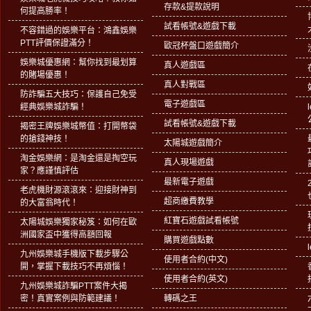
存款&提款說明
何提高勝率！
試看帳號&遊戲下載
不容錯過的娛樂平台：鴻鑫娛樂
PTT評價保證滿分！
歐冠杯盤口遊戲簡介
娛樂城優惠網：幫你找到最划算
真人遊戲區
的賭場優惠！
真人對戰區
防詐騙五大技巧：保護自己免受
電子遊戲區
經典娛樂城詐騙！
試看帳號&遊戲下載
揭密王牌娛樂城幣值：打開幣袋
的搶錢神技！
太陽城遊戲簡介
淘金娛樂網：是淘金還是掏空玩
真人現場遊戲
家？應謹慎評估
最新電子遊戲
老虎機財源滾滾來：迎接財神到
超商繳費教學
的大富翁時代！
紅寶石遊戲試看帳號
太陽城娛樂獨家秘笈：如何在歐
洲國家盃中獲得高額回報
購買遊戲點數
九州娛樂城手機版下載步驟公
使用者合約(中文)
開，掌握下載技巧不再煩惱！
使用者合約(英文)
九州娛樂城詐騙PTT案件大揭
密！真實案例與防範建議！
轉碼之王