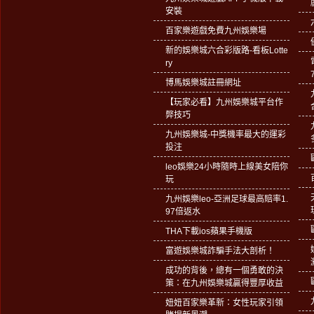
安裝
百家樂遊戲免費九州娛樂場
新的娛樂城六合彩版路-看板Lotte
ry
博馬娛樂城註冊網址
【玩家必看】九州娛樂城平台作
弊技巧
九州娛樂城-中獎機率最大的運彩
投注
leo娛樂24小時隨時上線美女陪你
玩
九州娛樂leo-亞洲足球最高賠率1.
97倍返水
THA下載ios蘋果手機版
富遊娛樂城詐騙手法大剖析！
成功的背後，總有一個勇敢的決
策：在九州娛樂城贏得豐厚收益
妞妞百家樂革新：女性玩家引領